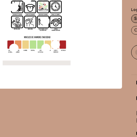
Lo
S
C