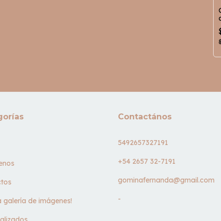
gorías
Contactános
5492657327191
+54 2657 32-7191
enos
gominafernanda@gmail.com
tos
-
la galería de imágenes!
alizados