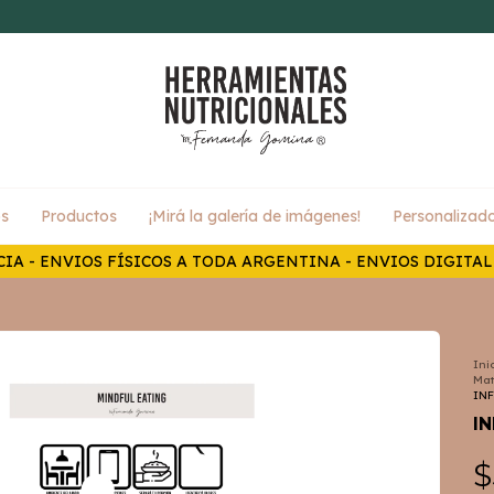
s
Productos
¡Mirá la galería de imágenes!
Personalizad
IA - ENVIOS FÍSICOS A TODA ARGENTINA - ENVIOS DIGITA
Ini
Mat
INF
I
$