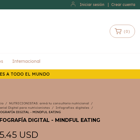
Iniciar sesión
|
Crear cuenta
(
0
)
os
Internacional
LES A TODO EL MUNDO
cio
/
NUTRICIONISTAS: armá tu consultorio nutricional
/
erial Digital para nutricionistas
/
Infografias digitales
/
OGRAFÍA DIGITAL - MINDFUL EATING
NFOGRAFÍA DIGITAL - MINDFUL EATING
5.45 USD