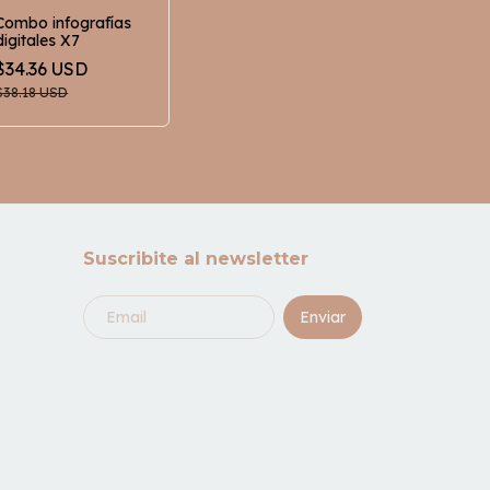
Combo infografías
digitales X7
$34.36 USD
$38.18 USD
Suscribite al newsletter