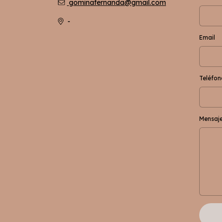
gominafernanda@gmail.com
-
Email
Teléfon
Mensaj