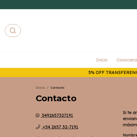
Inicio
Conoceno
5% OFF TRANSFERENC
Inicio
/
Contacto
Contacto
Si te 
5492657327191
envian
máximo
+54 2657 32-7191
Nombr