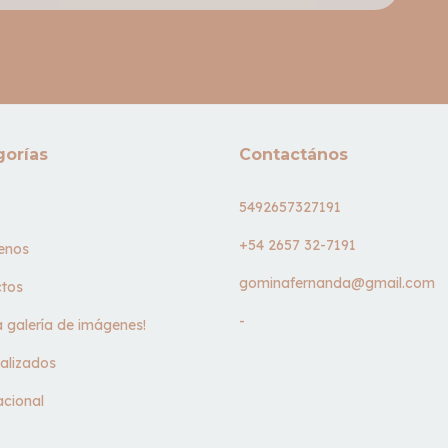
gorías
Contactános
5492657327191
+54 2657 32-7191
enos
gominafernanda@gmail.com
tos
-
la galería de imágenes!
alizados
acional