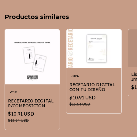
Productos similares
Li
-
20
%
Im
RECETARIO DIGITAL
$1
CON TU DISEÑO
-
20
%
$10.91 USD
RECETARIO DIGITAL
$13.64 USD
P/COMPOSICIÓN
$10.91 USD
$13.64 USD